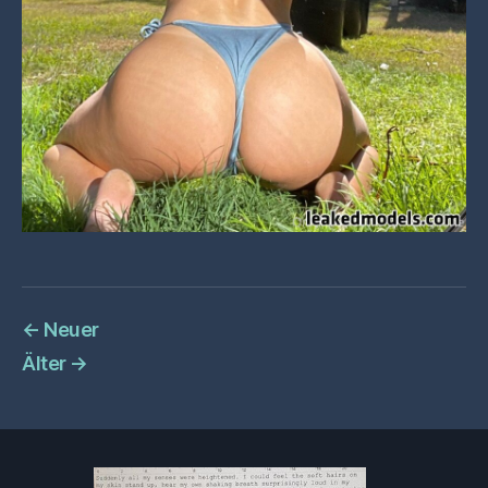
←
Neuer
Älter
→