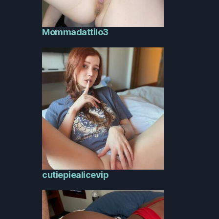
Mommadattilo3
cutiepiealicevip