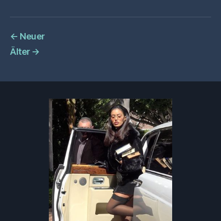
←
Neuer
Älter
→