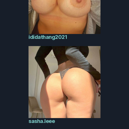
ididathang2021
sasha.leee