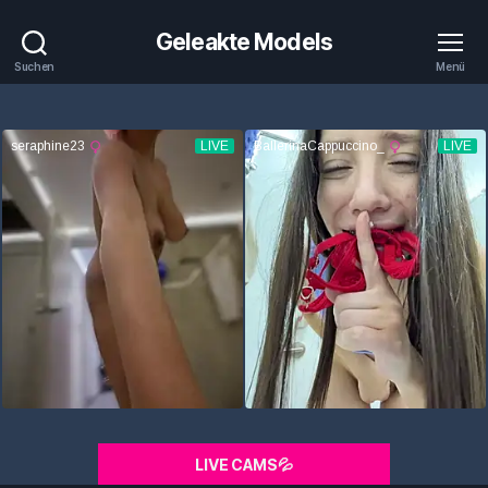
Geleakte Models
Suchen
Menü
LIVE CAMS💦