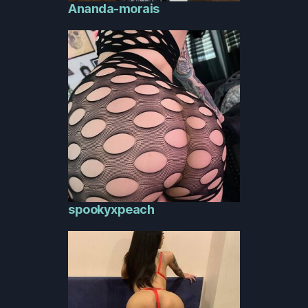
Ananda-morais
spookyxpeach