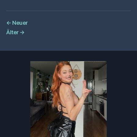
←
Neuer
Älter
→