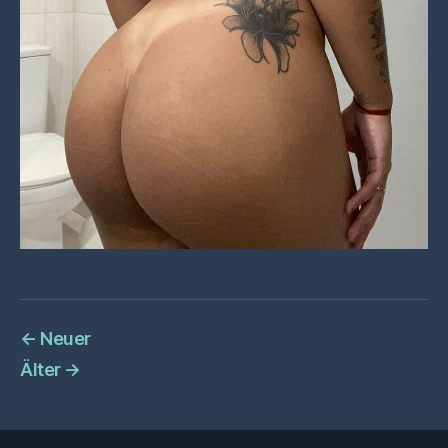
←
Neuer
Älter
→