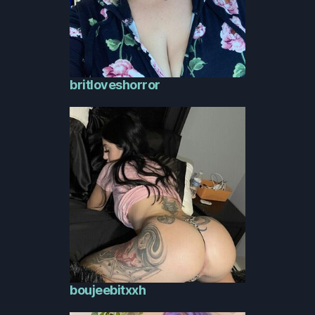
britloveshorror
boujeebitxxh