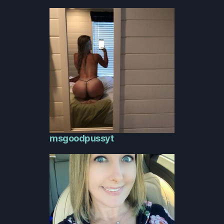
msgoodpussyt