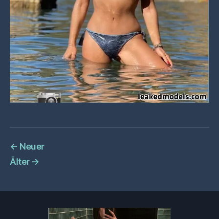
←
Neuer
Älter
→