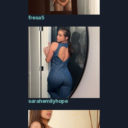
fresa5
sarahemilyhope