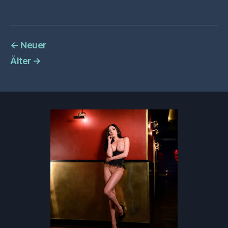
←
Neuer
Älter
→