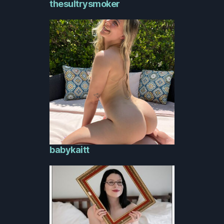
thesultrysmoker
babykaitt