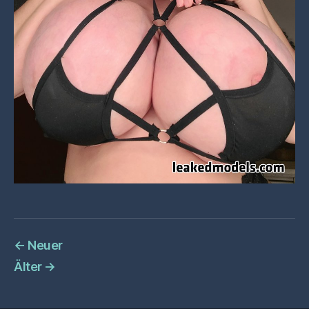
←
Neuer
Älter
→