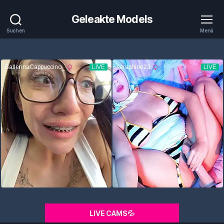
Geleakte Models
Suchen
Menü
LIVE CAMS💦