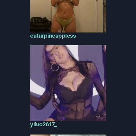
eaturpineappless
yiluo2617_