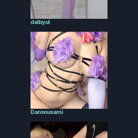
dalbyul
Dansousami