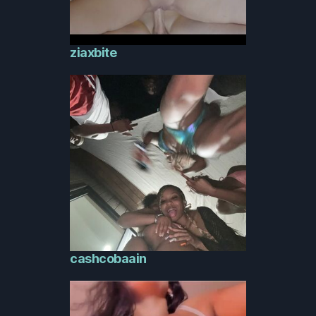
ziaxbite
cashcobaain