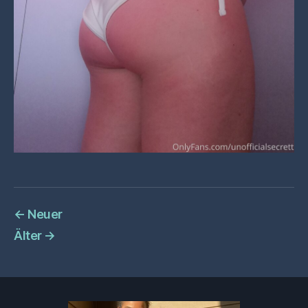
←
Neuer
Älter
→