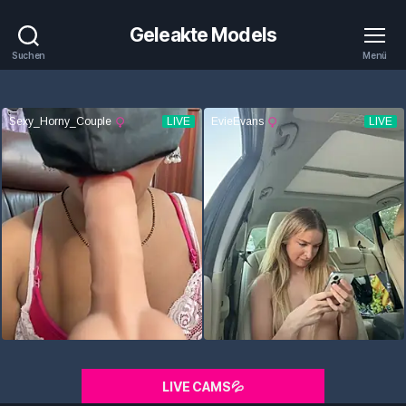
Geleakte Models
Suchen
Menü
LIVE CAMS💦