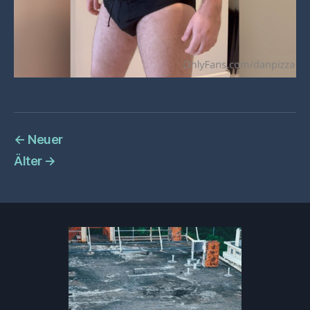
←
Neuer
Älter
→