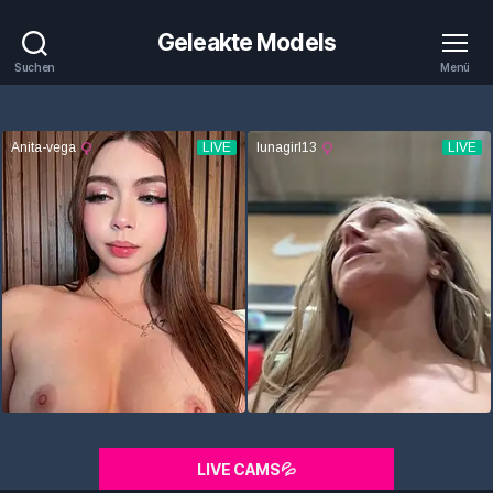
Geleakte Models
Suchen
Menü
LIVE CAMS💦