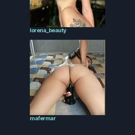
lorena_beauty
mafermar