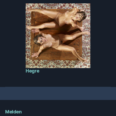
Hegre
Melden