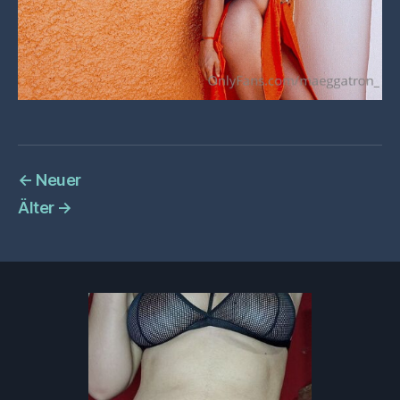
←
Neuer
Älter
→