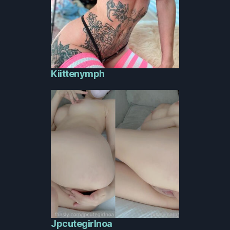
Kiittenymph
Jpcutegirlnoa