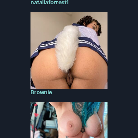
nataliaforrest1
Brownie