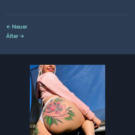
←
Neuer
Älter
→