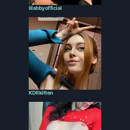
lilabbyofficial
KDRkitten