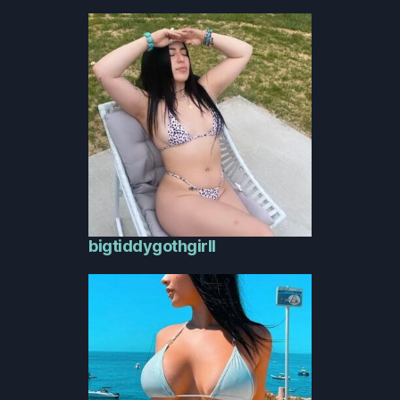
bigtiddygothgirll