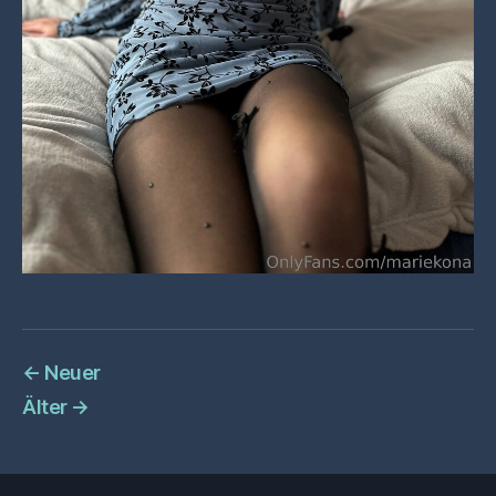
←
Neuer
Älter
→