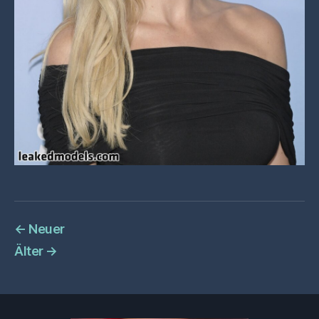
←
Neuer
Älter
→