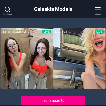
Geleakte Models
Suchen
Menü
LIVE CAMS💦