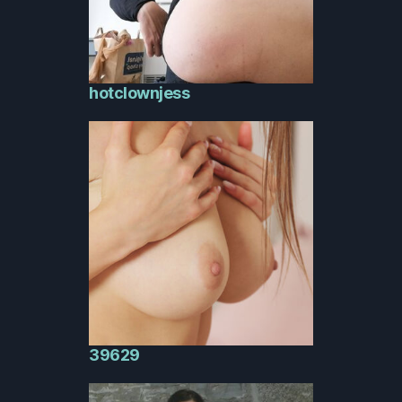
hotclownjess
39629